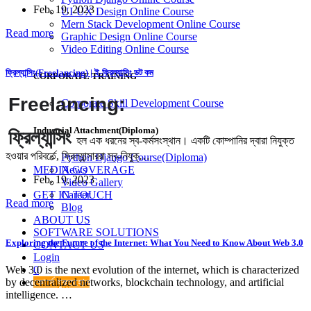
Feb. 19, 2023
UI-UX Design Online Course
Mern Stack Development Online Course
Read more
Graphic Design Online Course
Video Editing Online Course
ফ্রিল্যান্সিং(Freelancing) | ই-ফ্রিল্যান্সিং ডট কম
CORPORATE TRAINING
Freelancing:
Corporate Skill Development Course
Industrial Attachment(Diploma)
ফ্রিল্যান্সিং
হল এক ধরনের স্ব-কর্মসংস্থান। একটি কোম্পানির দ্বারা নিযুক্ত
হওয়ার পরিবর্তে, ফ্রিল্যান্সাররা স্ব-নিযুক্…
Python Django Course(Diploma)
MEDIA COVERAGE
News
Feb. 19, 2023
Video Gallery
GET IN TOUCH
Career
Read more
Blog
ABOUT US
SOFTWARE SOLUTIONS
Exploring the Future of the Internet: What You Need to Know About Web 3.0
CONTACT US
Login
Web 3.0 is the next evolution of the internet, which is characterized
0
by decentralized networks, blockchain technology, and artificial
কোর্সে যুক্তহোন
intelligence. …