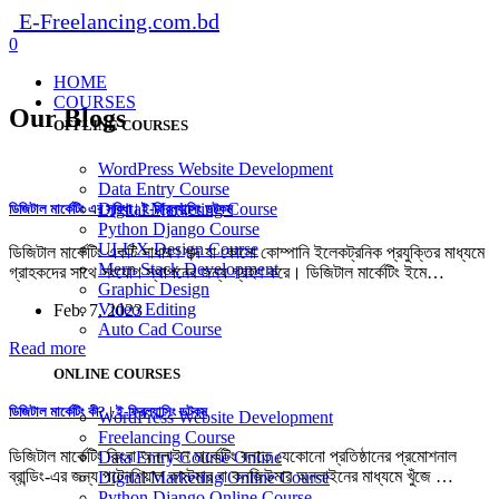
E-Freelancing.com.bd
0
HOME
COURSES
Our Blogs
OFFLINE COURSES
WordPress Website Development
Data Entry Course
Digital Marketing Course
ডিজিটাল মার্কেটিং এর সুবিধা | ই-ফ্রিল্যান্সিং ডটকম
Python Django Course
UI-UX Design Course
ডিজিটাল মার্কেটিং একটি সাধারণ শব্দ যা কোনো কোম্পানি ইলেকট্রনিক প্রযুক্তির মাধ্যমে
Mern Stack Development
গ্রাহকদের সাথে সংযোগ স্থাপনের জন্য গ্রহণ করে। ডিজিটাল মার্কেটিং ইমে…
Graphic Design
Video Editing
Feb. 7, 2023
Auto Cad Course
Read more
ONLINE COURSES
ডিজিটাল মার্কেটিং কী? | ই-ফ্রিল্যান্সিং ডটকম
WordPress Website Development
Freelancing Course
ডিজিটাল মার্কেটিং কিংবা অনলাইন মার্কেটিং বলতে যেকোনো প্রতিষ্ঠানের প্রমোশনাল
Data Entry Course Online
ব্রান্ডিং-এর জন্য পটেনশিয়াল কাস্টমার বা কনজিউমার অনলাইনের মাধ্যমে খুঁজে …
Digital Marketing Online Course
Python Django Online Course