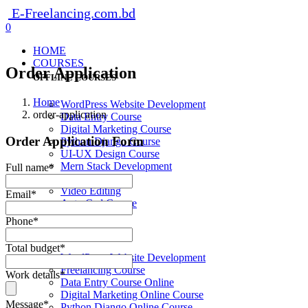
E-Freelancing.com.bd
0
HOME
COURSES
Order Application
OFFLINE COURSES
Home
WordPress Website Development
order-application
Data Entry Course
Digital Marketing Course
Order Application Form
Python Django Course
UI-UX Design Course
Mern Stack Development
Full name
*
Graphic Design
Video Editing
Email
*
Auto Cad Course
Phone
*
ONLINE COURSES
Total budget
*
WordPress Website Development
Freelancing Course
Work details
*
Data Entry Course Online
Digital Marketing Online Course
Message
*
Python Django Online Course