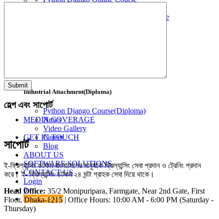
UI-UX Design Online Course
Mern Stack Development Online Course
Graphic Design Online Course
Video Editing Online Course
CORPORATE TRAINING
Corporate Skill Development Course
Submit
Industrial Attachment(Diploma)
হেল্প এবং সাপোর্ট
Python Django Course(Diploma)
MEDIA COVERAGE
News
Video Gallery
GET IN TOUCH
Career
সাপোর্ট
Blog
ABOUT US
SOFTWARE SOLUTIONS
ই-ফ্রিল্যান্সিং ডটকম বাংলাদেশের মানুষকে ফ্রিল্যান্সিং সেবা প্রদান ও ট্রেনিং প্রদান
CONTACT US
করে। ই- ফ্রিল্যান্সিং ডটকম ২৪ ঘন্টা গ্রাহক সেবা দিয়ে থাকে।
Login
0
Head Office:
35/2 Monipuripara, Farmgate, Near 2nd Gate, First
কোর্সে যুক্তহোন
Floor, Dhaka-1215 | Office Hours: 10:00 AM - 6:00 PM (Saturday -
Thursday)