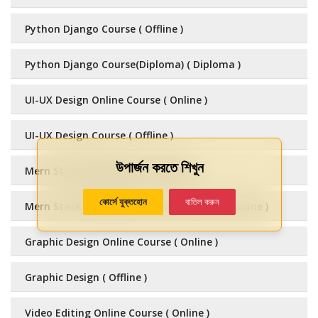
Python Django Course ( Offline )
Python Django Course(Diploma) ( Diploma )
UI-UX Design Online Course ( Online )
UI-UX Design Course ( Offline )
উপার্জন করতে শিখুন
Mern Stack Development ( Offline )
কোর্সে যুক্তহোন
বাতিল করুন
Mern Stack Development Online Course ( Online )
Graphic Design Online Course ( Online )
Graphic Design ( Offline )
Video Editing Online Course ( Online )