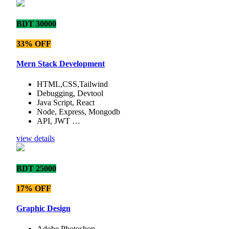
BDT 30000
33% OFF
Mern Stack Development
HTML,CSS,Tailwind
Debugging, Devtool
Java Script, React
Node, Express, Mongodb
API, JWT …
view details
BDT 25000
17% OFF
Graphic Design
Adobe Photoshop