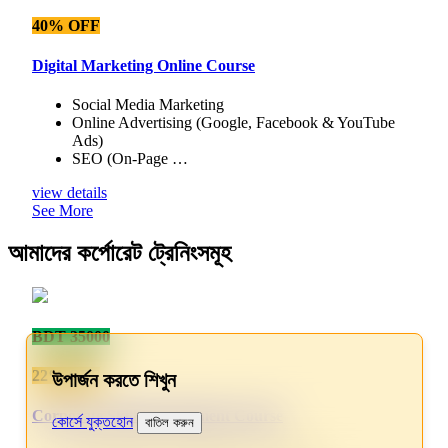
40% OFF
Digital Marketing Online Course
Social Media Marketing
Online Advertising (Google, Facebook & YouTube
Ads)
SEO (On-Page …
view details
See More
আমাদের কর্পোরেট ট্রেনিংসমূহ
BDT 35000
22% OFF
উপার্জন করতে শিখুন
Corporate Skill Development Course
কোর্সে যুক্তহোন
বাতিল করুন