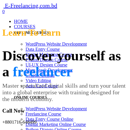
E-Freelancing.com.bd
0
HOME
COURSES
Learn To Earn
OFFLINE COURSES
WordPress Website Development
Data Entry Course
Discover yourself as
Digital Marketing Course
Python Django Course
UI-UX Design Course
a
freelancer
Mern Stack Development
Graphic Design
Video Editing
Master specialized digital skills and turn your talent
Auto Cad Course
into a global enterprise with training designed for
ONLINE COURSES
the modern economy.
WordPress Website Development
Call Now
Freelancing Course
Data Entry Course Online
+8801716-648499
Digital Marketing Online Course
Python Django Online Course