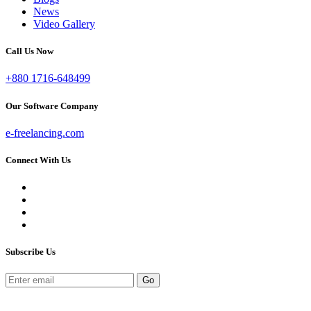
News
Video Gallery
Call Us Now
+880 1716-648499
Our Software Company
e-freelancing.com
Connect With Us
Subscribe Us
Go
©2006-2026 e-freelancing.com All Rights Reserved