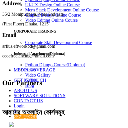
Address
UI-UX Design Online Course
Mern Stack Development Online Course
35/2 Monipuripara, Near 2nd gate
Graphic Design Online Course
Video Editing Online Course
(First Floor) Dhaka, 1215
CORPORATE TRAINING
Email
Corporate Skill Development Course
arfius.eftworkbd@gmail.com
Industrial Attachment(Diploma)
ceoefreelancing@gmail.com
Python Django Course(Diploma)
MEDIA COVERAGE
News
Video Gallery
GET IN TOUCH
Career
Our Partners
Blog
ABOUT US
SOFTWARE SOLUTIONS
CONTACT US
Login
আমাদের অফলাইন কোর্সসমূহ
0
কোর্সে যুক্তহোন